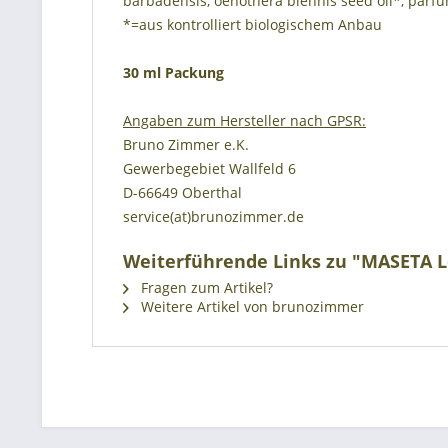
barbadensis, oenothera biennis seed oil*, parf
*=aus kontrolliert biologischem Anbau
30 ml Packung
Angaben zum Hersteller nach GPSR:
Bruno Zimmer e.K.
Gewerbegebiet Wallfeld 6
D-66649 Oberthal
service(at)brunozimmer.de
Weiterführende Links zu "MASETA L
Fragen zum Artikel?
Weitere Artikel von brunozimmer