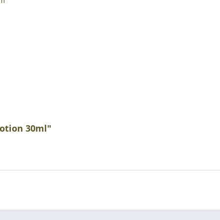
um
otion 30ml"