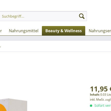
er
Nahrungsmittel
Beauty & Wellness
Nahrungser
A
11,95 
Inhalt:
0.03 Lit
inkl. MwSt.
zzg
Sofort ver