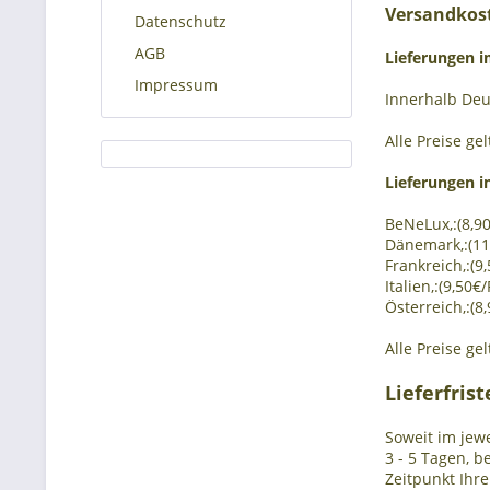
Versandkos
Datenschutz
AGB
Lieferungen i
Impressum
Innerhalb Deut
Alle Preise gel
Lieferungen i
BeNeLux,:(8,90
Dänemark,:(11
Frankreich,:(9
Italien,:(9,50€
Österreich,:(8
Alle Preise gel
Lieferfris
Soweit im jewe
3 - 5 Tagen, 
Zeitpunkt Ihr