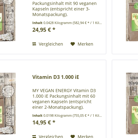
Packungsinhalt mit 90 veganen
Kapseln (entspricht einer 3-
Monatspackung).
Umweltfreundliche
Inhalt
0.0428 Kilogramm
(582,94 € * / 1 Kilogramm)
Papierverpackung ohne
24,95 € *
Kunststoff Produktbeschreibung:
Nahrungsergänzungsmittel mit
mit dem Mineralstoff Selen.
Vergleichen
Merken
Zutaten:...
Vitamin D3 1.000 iE
MY VEGAN ENERGY Vitamin D3
1.000 iE Packungsinhalt mit 60
veganen Kapseln (entspricht
einer 2-Monatspackung).
Umweltfreundliche
Inhalt
0.0198 Kilogramm
(755,05 € * / 1 Kilogramm)
Papierverpackung ohne
14,95 € *
Kunststoff Funktionen: • Vitamin
D trägt zu einer normalen
Aufnahme/Verwertung von...
Vergleichen
Merken