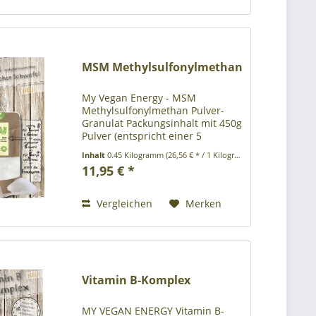
MSM Methylsulfonylmethan
My Vegan Energy - MSM
Methylsulfonylmethan Pulver-
Granulat Packungsinhalt mit 450g
Pulver (entspricht einer 5
Monatspackung).
Inhalt
0.45 Kilogramm
(26,56 € * / 1 Kilogramm)
Umweltfreundliche
11,95 € *
Papierverpackung ohne
Kunststoff Produktbeschreibung:
Nahrungsergänzungsmittel
Vergleichen
Merken
Zutaten: MSM...
Vitamin B-Komplex
MY VEGAN ENERGY Vitamin B-