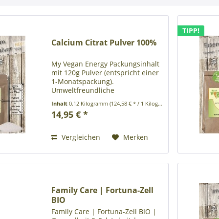
TIPP!
Calcium Citrat Pulver 100%
My Vegan Energy Packungsinhalt
mit 120g Pulver (entspricht einer
1-Monatspackung).
Umweltfreundliche
Papierverpackung ohne
Inhalt
0.12 Kilogramm
(124,58 € * / 1 Kilogramm)
Kunststoff Produktbeschreibung:
14,95 € *
Nahrungsergänzungsmittel
Zutaten: Calcium Citrat Nährstoff
Pro Portion % des...
Vergleichen
Merken
Family Care | Fortuna-Zell
BIO
Family Care | Fortuna-Zell BIO |