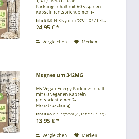
1,3/1,6 Beta Glucan
Packungsinhalt mit 60 veganen
Kapseln (entspricht einer 1-
Monatspackung).
Inhalt
0.0492 Kilogramm
(507,11 € * / 1 Kilogramm)
Umweltfreundliche
24,95 € *
Papierverpackung ohne
Kunststoff Produktbeschreibung:
Beta-Glucan, HPMC = vegane
Vergleichen
Merken
Kapselhülle aus...
Magnesium 342MG
My Vegan Energy Packungsinhalt
mit 60 veganen Kapseln
(entspricht einer 2-
Monatspackung).
Umweltfreundliche
Inhalt
0.534 Kilogramm
(26,12 € * / 1 Kilogramm)
Papierverpackung ohne
13,95 € *
Kunststoff Produktbeschreibung:
Nahrungsergänzungsmittel
Zutaten: Magnesiumoxid,
Vergleichen
Merken
Magnesiumcitrat, HPMC =...