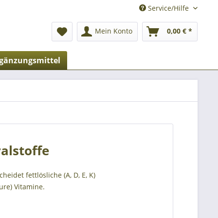
Service/Hilfe
Mein Konto
0,00 € *
gänzungsmittel
alstoffe
idet fettlösliche (A, D, E, K)
äure) Vitamine.