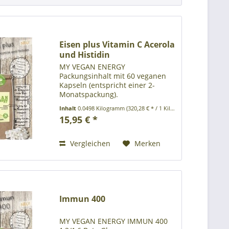
Eisen plus Vitamin C Acerola
und Histidin
MY VEGAN ENERGY
Packungsinhalt mit 60 veganen
Kapseln (entspricht einer 2-
Monatspackung).
Umweltfreundliche
Inhalt
0.0498 Kilogramm
(320,28 € * / 1 Kilogramm)
Papierverpackung ohne
15,95 € *
Kunststoff Produktbeschreibung:
Nahrungsergänzungsmittel mit
Eisen plus Vitamin C aus der
Vergleichen
Merken
Acerola-Kirsche...
Immun 400
MY VEGAN ENERGY IMMUN 400