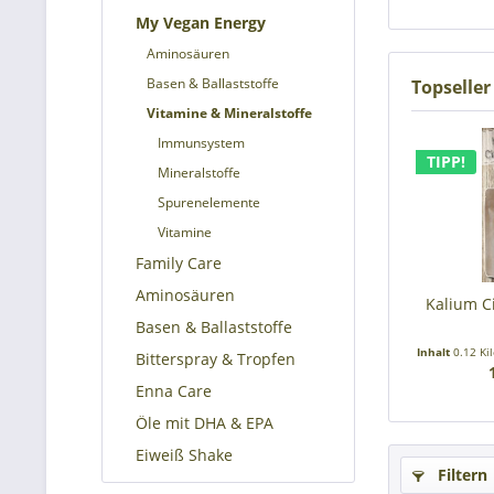
My Vegan Energy
Aminosäuren
Basen & Ballaststoffe
Topseller
Vitamine & Mineralstoffe
Immunsystem
TIPP!
Mineralstoffe
Spurenelemente
Vitamine
Family Care
Aminosäuren
Kalium C
Basen & Ballaststoffe
Inhalt
0.12 K
Bitterspray & Tropfen
Enna Care
Öle mit DHA & EPA
Eiweiß Shake
Filtern