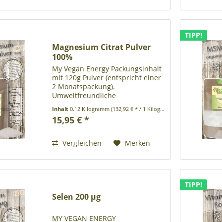
TIPP!
Magnesium Citrat Pulver
100%
My Vegan Energy Packungsinhalt
mit 120g Pulver (entspricht einer
2 Monatspackung).
Umweltfreundliche
Papierverpackung ohne
Inhalt
0.12 Kilogramm
(132,92 € * / 1 Kilogramm)
Kunststoff Produktbeschreibung:
15,95 € *
Nahrungsergänzungsmittel
Zutaten: Magnesium Citrat
Nährstoff Pro Portion % des...
Vergleichen
Merken
TIPP!
Selen 200 µg
MY VEGAN ENERGY