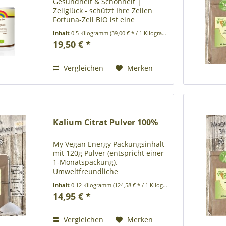
Gesundheit & Schönheit |
Zellglück - schützt Ihre Zellen
Fortuna-Zell BIO ist eine
Zusammenstellung aus
Inhalt
0.5 Kilogramm
(39,00 € * / 1 Kilogramm)
Weizenkeim Feingranulat,
19,50 € *
Aroniabeerenpulver und
Acerolapulver. Es enthält von
Natur Spermidin aus...
Vergleichen
Merken
Kalium Citrat Pulver 100%
My Vegan Energy Packungsinhalt
mit 120g Pulver (entspricht einer
1-Monatspackung).
Umweltfreundliche
Papierverpackung ohne
Inhalt
0.12 Kilogramm
(124,58 € * / 1 Kilogramm)
Kunststoff Produktbeschreibung:
14,95 € *
Nahrungsergänzungsmittel
Zutaten: Kalium Citrat Nährstoff
Pro Portion % des...
Vergleichen
Merken