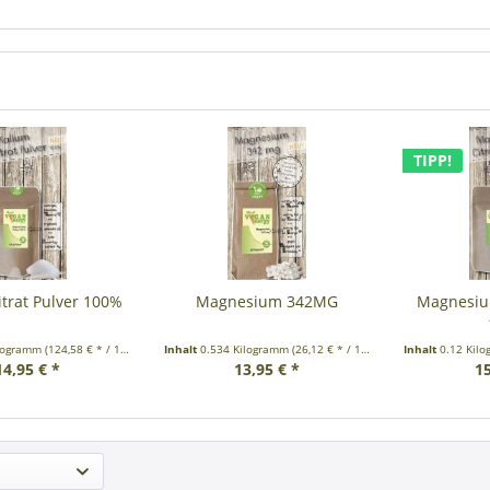
TIPP!
itrat Pulver 100%
Magnesium 342MG
Magnesium
ilogramm
(124,58 € * / 1 Kilogramm)
Inhalt
0.534 Kilogramm
(26,12 € * / 1 Kilogramm)
Inhalt
0.12 Kil
14,95 € *
13,95 € *
15