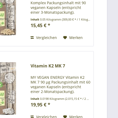
Komplex Packungsinhalt mit 90
veganen Kapseln (entspricht
einer 3-Monatspackung).
Umweltfreundliche
Inhalt
0.05 Kilogramm
(309,00 € * / 1 Kilogramm)
Papierverpackung ohne
15,45 € *
Kunststoff Produktbeschreibung:
Nahrungsergänzungsmittel mit
den B-Vitaminen.. Zutaten:...
Vergleichen
Merken
Vitamin K2 MK 7
MY VEGAN ENERGY Vitamin K2
MK 7 90 µg Packungsinhalt mit 60
veganen Kapseln (entspricht
einer 2-Monatspackung).
Umweltfreundliche
Inhalt
0.0198 Kilogramm
(2.015,15 € * / 2 Kilogramm)
Papierverpackung ohne
19,95 € *
Kunststoff Produktbeschreibung:
Nahrungsergänzungsmittel mit
dem Vitamin K 2...
Vergleichen
Merken