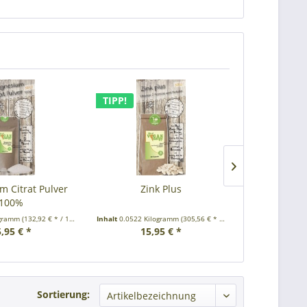
TIPP!
TIPP!
 Citrat Pulver
Zink Plus
MSM Methyls
100%
ogramm
(132,92 € * / 1 Kilogramm)
Inhalt
0.0522 Kilogramm
(305,56 € * / 1 Kilogramm)
Inhalt
0.45 Kilo
,95 € *
15,95 € *
11,
Sortierung: