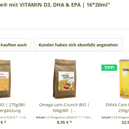
e® mit VITAMIN D3, DHA & EPA | 16*20ml"
kauften auch
Kunden haben sich ebenfalls angesehen
TIPP!
IO | 275g/Btl.
Omega-Lein-Crunch BIO |
ENNA Care P
sergänzung
300g/Btl. |...
250g/
amm
(14,36 € * / 1 Kilogramm)
Inhalt
0.3 Kilogramm
(29,83 € * / 1 Kilogramm)
Inhalt
0.25 Kilogr
 € *
8,95 € *
22,