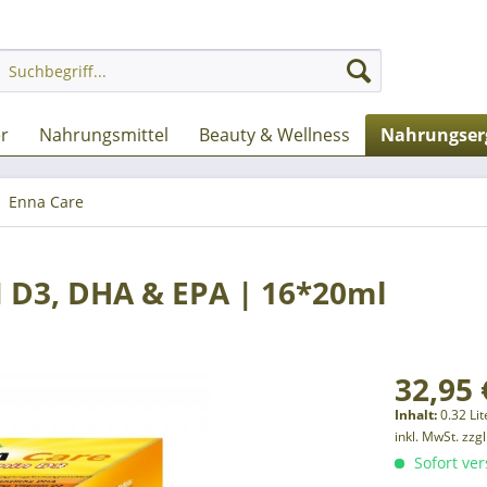
er
Nahrungsmittel
Beauty & Wellness
Nahrungser
Enna Care
D3, DHA & EPA | 16*20ml
32,95 
Inhalt:
0.32 Lit
inkl. MwSt.
zzg
Sofort ver