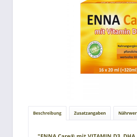
Beschreibung
Zusatzangaben
Nährwer
"ENNA Care® mit VITAMIN D3, DHA 