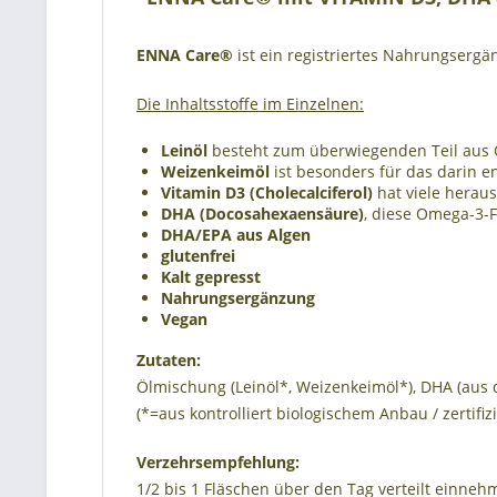
ENNA Care®
ist ein registriertes Nahrungserg
Die Inhaltsstoffe im Einzelnen:
Leinöl
besteht zum überwiegenden Teil aus O
Weizenkeimöl
ist besonders für das darin e
Vitamin D3 (Cholecalciferol)
hat viele herau
DHA (Docosahexaensäure)
, diese Omega-3-F
DHA/EPA aus Algen
glutenfrei
Kalt gepresst
Nahrungsergänzung
Vegan
Zutaten:
Ölmischung (Leinöl*, Weizenkeimöl*), DHA (aus d
(*=aus kontrolliert biologischem Anbau / zertif
Verzehrsempfehlung:
1/2 bis 1 Fläschen über den Tag verteilt einne