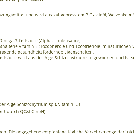
änzungsmittel und wird aus kaltgepresstem BIO-Leinöl, Weizenkeim
mega-3-Fettsäure (Alpha-Linolensäure).
nthaltene Vitamin E (Tocopherole und Tocotrienole im natürlichen
sragende gesundheitsfördernde Eigenschaften.
ettsäure wird aus der Alge Schizochytrium sp. gewonnen und ist so
er Alge Schizochytrium sp.), Vitamin D3
iziert durch QC&I GmbH)
hmen. Die angegebene empfohlene tägliche Verzehrsmenge darf nic