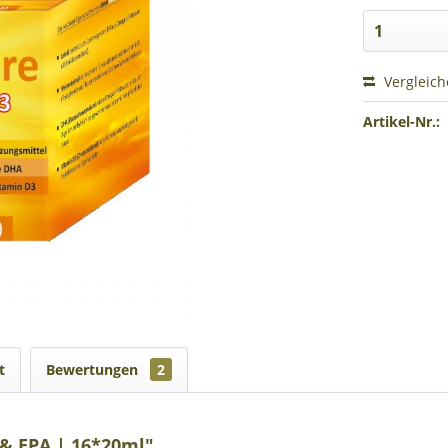
Vergleic
Artikel-Nr.:
t
Bewertungen
2
& EPA | 16*20ml"