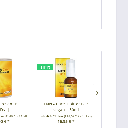
TIPP!
TIPP!
revent BIO |
ENNA Care® Bitter B12
ENNA Care
Ds. |...
vegan | 30ml
vega
amm
(91,60 € * / 1 Kilogramm)
Inhalt
0.03 Liter
(565,00 € * / 1 Liter)
Inhalt
0.03 Lite
90 € *
16,95 € *
14