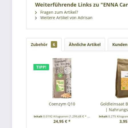
Weiterführende Links zu "ENNA Car
Fragen zum Artikel?
Weitere Artikel von Adrisan
Zubehör
6
Ähnliche Artikel
Kunden 
TIPP!
Coenzym Q10
Goldleinsaat B
| Nahrung
Inhalt
0.0192 Kilogramm
(1.299,48 € * / 1 Kilogramm)
Inhalt
0.275 Kilogr
24,95 € *
3,95