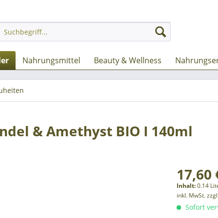
ler
Nahrungsmittel
Beauty & Wellness
Nahrungser
uheiten
ndel & Amethyst BIO I 140ml
17,60 
Inhalt:
0.14 Lit
inkl. MwSt.
zzg
Sofort ver