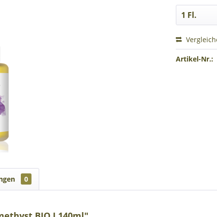
Vergleic
Artikel-Nr.:
ungen
0
ethyst BIO I 140ml"