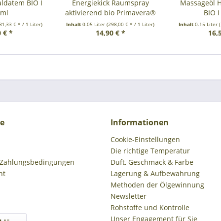
ldatem BIO I
Energiekick Raumspray
Massageöl H
0ml
aktivierend bio Primavera®
BIO 
31,33 € * / 1 Liter)
Inhalt
0.05 Liter
(298,00 € * / 1 Liter)
Inhalt
0.15 Liter
 € *
14,90 € *
16,
ce
Informationen
Cookie-Einstellungen
Die richtige Temperatur
 Zahlungsbedingungen
Duft, Geschmack & Farbe
ht
Lagerung & Aufbewahrung
Methoden der Ölgewinnung
Newsletter
Rohstoffe und Kontrolle
Unser Engagement für Sie