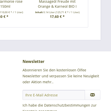
armonie rose
Massageöl Freude mit
Massageöl Fi
I 150ml
Orange & Karneol BIO I
1
140ml
(110,00 € * / 1 Liter)
Inhalt
0.14 Liter
(125,71 € * / 1 Liter)
Inhalt
0.15 Lite
50 € *
17,60 € *
20
Newsletter
Abonnieren Sie den kostenlosen Ölfee
Newsletter und verpassen Sie keine Neuigkeit
oder Aktion mehr..
Ich habe die
Datenschutzbestimmungen
zur