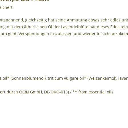
eichert.
entspannend, gleichzeitig hat seine Anmutung etwas sehr edles und
ndung mit dem ätherischen Öl der Lavendelblüte hat dieses Edelste
 darum geht, Verspannungen loszulassen und wieder in sich anzuko
 oil* (Sonnenblumenöl), triticum vulgare oil* (Weizenkeimöl), lavend
ziert durch QC&I GmbH, DE-ÖKO-013) / ** from essential oils